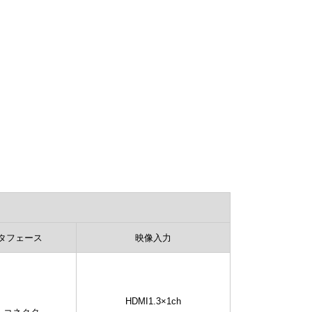
タフェース
映像入力
HDMI1.3×1ch