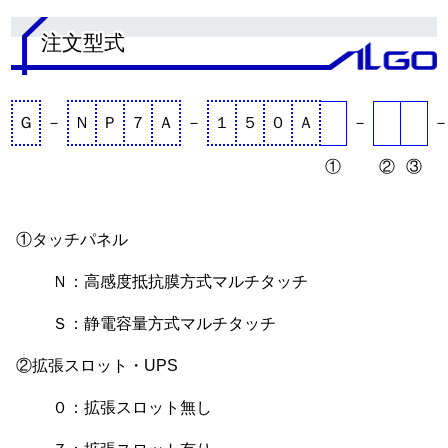
注文型式
Ｇ
－
Ｎ
Ｐ
７
Ａ
－
１
５
０
Ａ
－
①
②
③
①タッチパネル
Ｎ：高感度抵抗膜方式マルチタッチ
Ｓ：静電容量方式マルチタッチ
②拡張スロット・UPS
０：拡張スロット無し