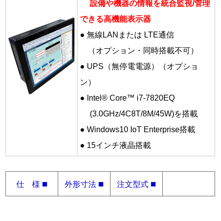
設備や機器の情報を統合監視/管理
できる高機能表示器
● 無線LANまたは LTE通信
（オプション・同時搭載不可）
● UPS（無停電電源）（オプショ
ン）
● Intel® Core™ i7-7820EQ
(3.0GHz/4C8T/8M/45W)を搭載
● Windows10 IoT Enterprise搭載
● 15インチ液晶搭載
■
■
■
仕 様
外形寸法
注文型式