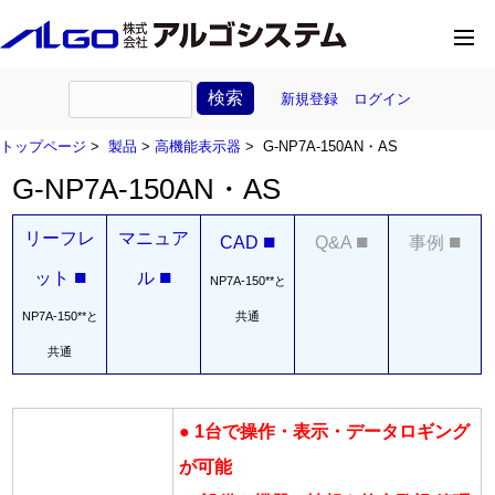
新規登録
ログイン
トップページ
>
製品
>
高機能表示器
> G-NP7A-150AN・AS
G-NP7A-150AN・AS
リーフレ
マニュア
■
■
■
CAD
Q&A
事例
■
■
ット
ル
NP7A-150**と
NP7A-150**と
共通
共通
● 1台で操作・表示・データロギング
が可能