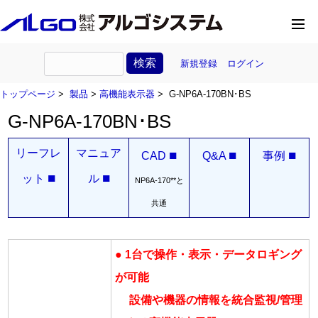
新規登録
ログイン
トップページ
>
製品
>
高機能表示器
> G-NP6A-170BN･BS
G-NP6A-170BN･BS
リーフレ
マニュア
■
■
■
CAD
Q&A
事例
■
■
ット
ル
NP6A-170**と
共通
● 1台で操作・表示・データロギング
が可能
設備や機器の情報を統合監視/管理