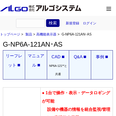
新規登録
ログイン
トップページ
>
製品
>
高機能表示器
> G-NP6A-121AN･AS
G-NP6A-121AN･AS
リーフレ
マニュア
■
■
■
CAD
Q&A
事例
■
■
ット
ル
NP6A-121**と
共通
● 1台で操作・表示・データロギング
が可能
設備や機器の情報を統合監視/管理