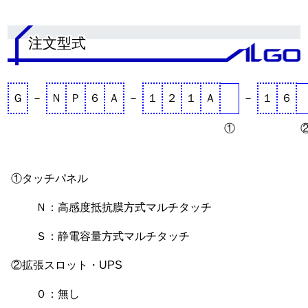
.
注文型式
Ｇ
－
Ｎ
Ｐ
６
Ａ
－
１
２
１
Ａ
－
１
６
①
①タッチパネル
Ｎ：高感度抵抗膜方式マルチタッチ
Ｓ：静電容量方式マルチタッチ
②拡張スロット・UPS
０：無し