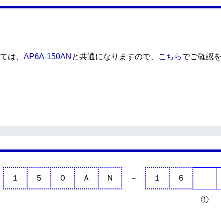
ては、
AP6A-150AN
と共通になりますので、
こちら
でご確認
１
５
０
Ａ
Ｎ
－
１
６
①