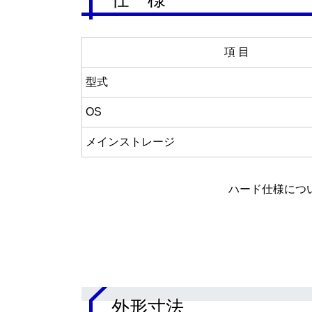
項 目
型式
OS
メインストレージ
ハード仕様につ
.
外形寸法