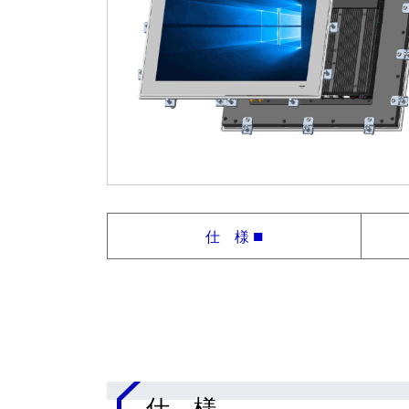
■
仕 様
.
仕 様