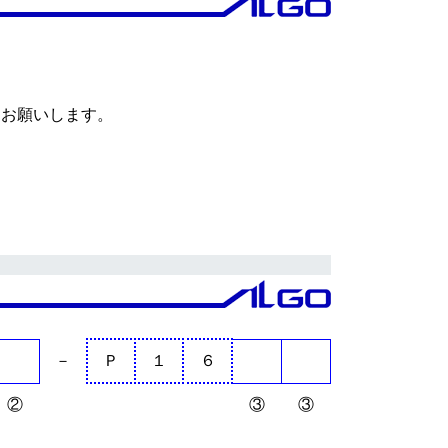
をお願いします。
－
Ｐ
１
６
②
③
③