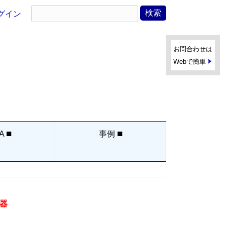
グイン
お問合わせは
Webで簡単
■
■
A
事例
器