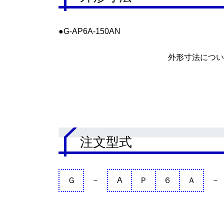
●G-AP6A-150AN
外形寸法につい
.
注文型式
Ｇ
－
A
Ｐ
６
Ａ
－