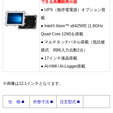
できる高機能表示器
● UPS（無停電電源）オプション搭
載
● Intel® Atom™ x6425RE (1.9GHz
Quad Core 12W)を搭載
● マルチタッチパネル搭載（抵抗被
膜式 同時入力点数2点）
● 17インチ液晶搭載
● AI-HMI / AI-Logger搭載
※画像は12.1インチとなります。
■
■
■
仕 様
外形寸法
注文型式