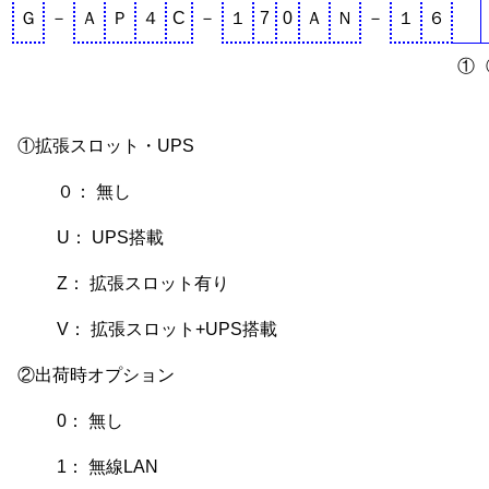
Ｇ
－
Ａ
Ｐ
４
C
－
１
7
0
Ａ
Ｎ
－
１
６
①
①拡張スロット・UPS
０： 無し
U： UPS搭載
Z： 拡張スロット有り
V： 拡張スロット+UPS搭載
②出荷時オプション
0： 無し
1： 無線LAN