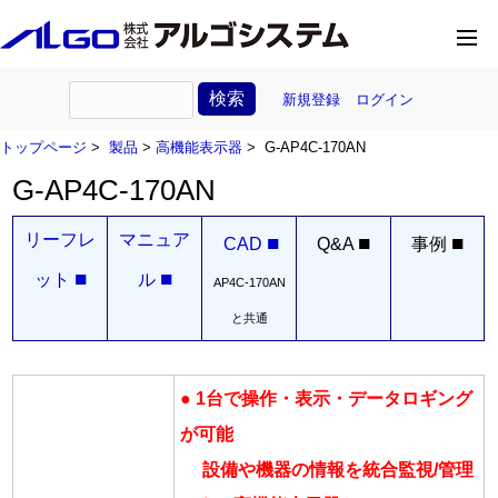
新規登録
ログイン
トップページ
>
製品
>
高機能表示器
> G-AP4C-170AN
G-AP4C-170AN
リーフレ
マニュア
■
■
■
CAD
Q&A
事例
■
■
ット
ル
AP4C-170AN
と共通
● 1台で操作・表示・データロギング
が可能
設備や機器の情報を統合監視/管理