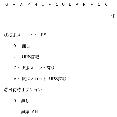
Ｇ
－
Ａ
Ｐ
４
C
－
１
0
１
Ａ
Ｎ
－
１
６
①
①拡張スロット・UPS
０： 無し
U： UPS搭載
Z： 拡張スロット有り
V： 拡張スロット+UPS搭載
②出荷時オプション
0： 無し
1： 無線LAN