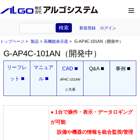
新規登録
ログイン
トップページ
>
製品
>
高機能表示器
> G-AP4C-101AN（開発中）
G-AP4C-101AN（開発中）
リーフレ
マニュア
■
■
■
CAD
Q&A
事例
■
■
ット
ル
AP4C-101AN
と共通
● 1台で操作・表示・データロギング
が可能
設備や機器の情報を統合監視/管理