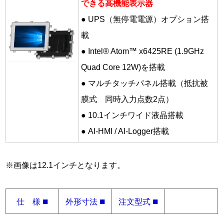
できる高機能表示器
● UPS（無停電電源）オプション搭
載
● Intel® Atom™ x6425RE (1.9GHz
Quad Core 12W)を搭載
● マルチタッチパネル搭載（抵抗被
膜式 同時入力点数2点）
● 10.1インチワイド液晶搭載
● AI-HMI / AI-Logger搭載
※画像は12.1インチとなります。
■
■
■
仕 様
外形寸法
注文型式