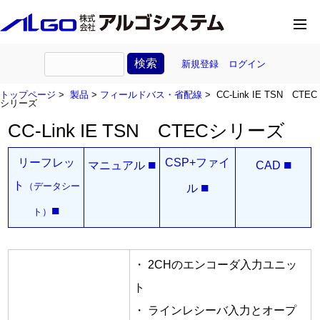
新規登録
ログイン
トップページ
>
製品
>
フィールドバス・省配線
> CC-Link IE TSN CTEC
シリーズ
CC-Link IE TSN CTECシリーズ
リーフレッ
CSP+ファイ
■
■
マニュアル
CAD
ト
■
（データシー
ル
■
ト）
・ 2CHのエンコーダ入力ユニッ
ト
・ ラインレシーバ入力とオープ