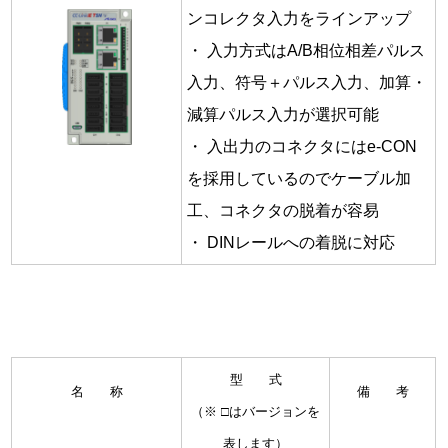
ンコレクタ入力をラインアップ
・ 入力方式はA/B相位相差パルス
入力、符号＋パルス入力、加算・
減算パルス入力が選択可能
・ 入出力のコネクタにはe-CON
を採用しているのでケーブル加
工、コネクタの脱着が容易
・ DINレールへの着脱に対応
型 式
名 称
備 考
（※ □はバージョンを
表します）