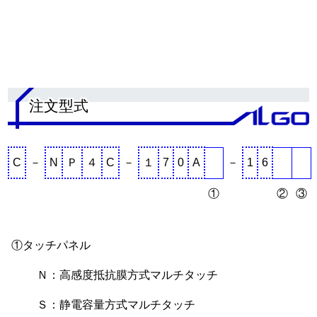
.
注文型式
C
－
N
Ｐ
４
C
－
１
7
0
A
－
1
6
①
②
③
①タッチパネル
Ｎ：高感度抵抗膜方式マルチタッチ
Ｓ：静電容量方式マルチタッチ