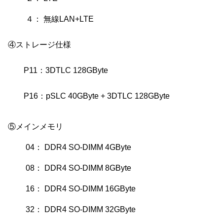
４： 無線LAN+LTE
④ストレージ仕様
P11：3DTLC 128GByte
P16：pSLC 40GByte + 3DTLC 128GByte
⑤メインメモリ
04： DDR4 SO-DIMM 4GByte
08： DDR4 SO-DIMM 8GByte
16： DDR4 SO-DIMM 16GByte
32： DDR4 SO-DIMM 32GByte