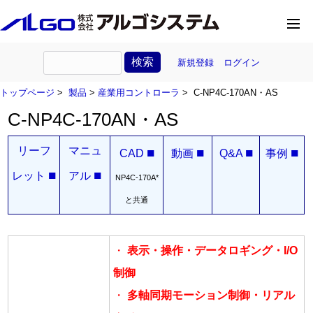
新規登録
ログイン
トップページ
>
製品
>
産業用コントローラ
> C-NP4C-170AN・AS
C-NP4C-170AN・AS
リーフ
マニュ
■
■
■
■
CAD
動画
Q&A
事例
■
■
レット
アル
NP4C-170A*
と共通
・
表示・操作・データロギング・I/O
制御
・
多軸同期モーション制御・リアル