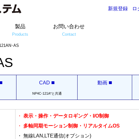
新規登録
ロ
製品
お問い合わせ
Products
Contact
121AN･AS
AS
■
■
■
CAD
動画
NP4C-121A*と共通
・
表示・操作・データロギング・I/O制御
・
多軸同期モーション制御・リアルタイムOS
・ 無線LAN,LTE通信(オプション)