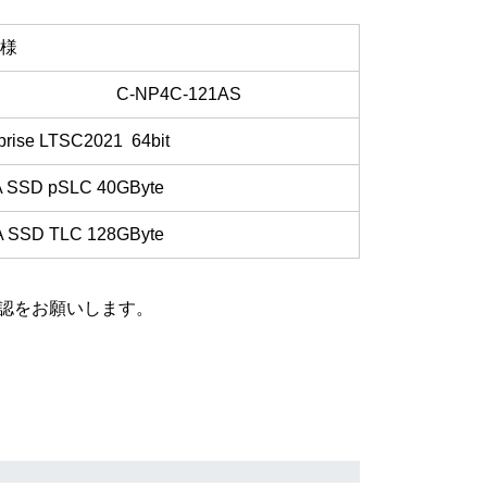
 様
C-NP4C-121AS
prise LTSC2021 64bit
A SSD pSLC 40GByte
A SSD TLC 128GByte
認をお願いします。