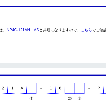
は、
NP4C-121AN・AS
と共通になりますので、
こちら
でご確
2
1
A
－
1
6
－
P
①
②
③