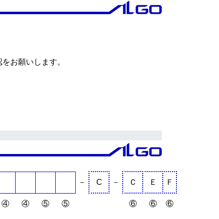
認をお願いします。
－
C
－
Ｃ
Ｅ
Ｆ
④
④
⑤
⑤
⑥
⑥
⑥