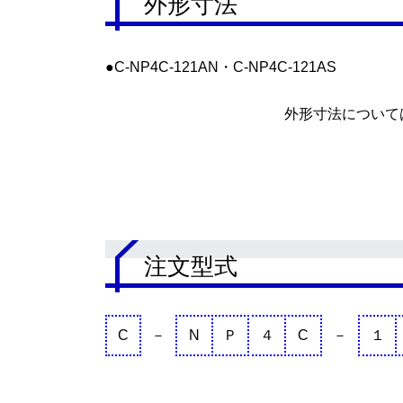
外形寸法
●C-NP4C-121AN・C-NP4C-121AS
外形寸法について
.
注文型式
C
－
N
Ｐ
４
C
－
１