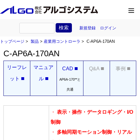
新規登録
ログイン
トップページ
>
製品
>
産業用コントローラ
> C-AP6A-170AN
C-AP6A-170AN
リーフレ
マニュア
■
■
■
CAD
Q&A
事例
■
■
ット
ル
AP6A-170**と
共通
・
表示・操作・データロギング・I/O
制御
・
多軸同期モーション制御・リアル