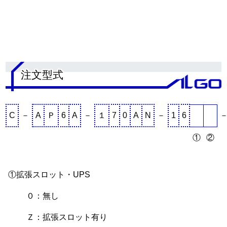
.
注文型式
C
－
A
Ｐ
6
A
－
１
7
0
A
N
－
1
6
①
②
①拡張スロット・UPS
０：無し
Ｚ：拡張スロット有り