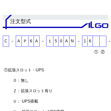
.
注文型式
C
－
A
Ｐ
6
A
－
１
5
0
A
N
－
1
6
①
②
①拡張スロット・UPS
０：無し
Ｚ：拡張スロット有り
Ｕ： UPS搭載