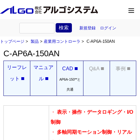
新規登録
ログイン
トップページ
>
製品
>
産業用コントローラ
> C-AP6A-150AN
C-AP6A-150AN
リーフレ
マニュア
■
■
■
CAD
Q&A
事例
■
■
ット
ル
AP6A-150**と
共通
・
表示・操作・データロギング・I/O
制御
・
多軸同期モーション制御・リアル